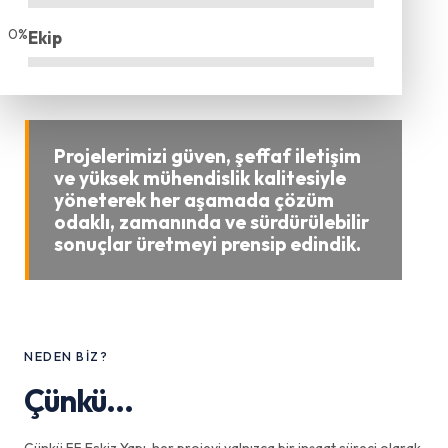
0
%
Ekip
Projelerimizi güven, şeffaf iletişim
ve yüksek mühendislik kalitesiyle
yöneterek her aşamada çözüm
odaklı, zamanında ve sürdürülebilir
sonuçlar üretmeyi prensip edindik.
NEDEN BIZ?
Çünkü...
Çünkü FF Eskiz Yapı, her projeyi yalnızca bir inşaat süreci olarak