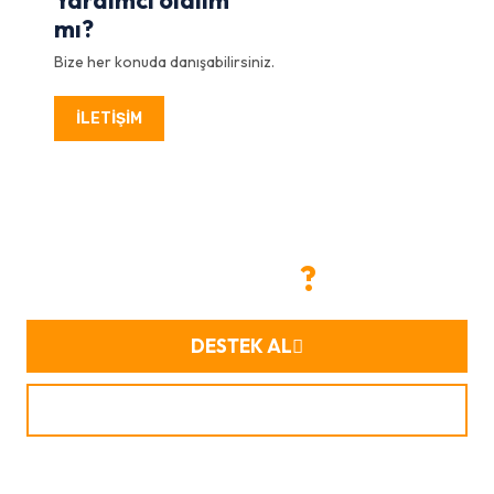
Yardımcı olalım
mı?
Bize her konuda danışabilirsiniz.
İLETİŞİM
Bir projeniz mi var
?
DESTEK AL
İLETİŞİM