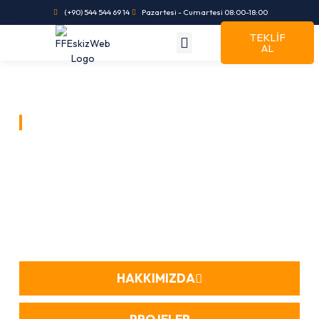
(+90) 544 544 69 14
Pazartesi - Cumartesi 08:00-18:00
TEKLİF
AL
FF ESKİZ YAPI
FF ESKİZ YAPI'YA
HOŞ GELDİNİZ
“Her yapı mühendisliğin imzasını taşır”
HAKKIMIZDA