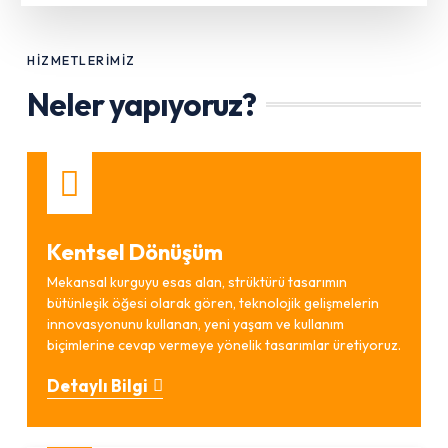
HİZMETLERİMİZ
Neler yapıyoruz?
Kentsel Dönüşüm
Mekansal kurguyu esas alan, strüktürü tasarımın
bütünleşik öğesi olarak gören, teknolojik gelişmelerin
innovasyonunu kullanan, yeni yaşam ve kullanım
biçimlerine cevap vermeye yönelik tasarımlar üretiyoruz.
Detaylı Bilgi