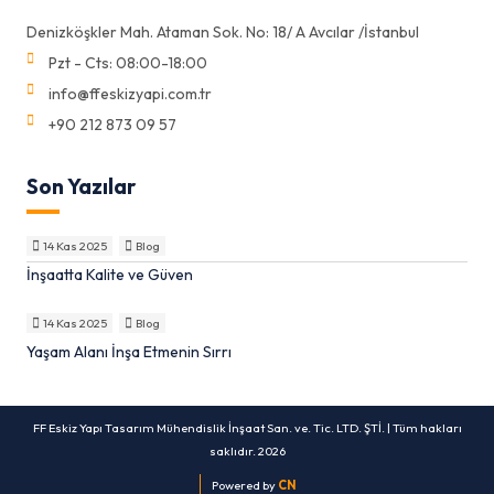
Denizköşkler Mah. Ataman Sok. No: 18/ A Avcılar /İstanbul
Pzt - Cts: 08:00-18:00
info@ffeskizyapi.com.tr
+90 212 873 09 57
Son Yazılar
14 Kas 2025
Blog
İnşaatta Kalite ve Güven
14 Kas 2025
Blog
Yaşam Alanı İnşa Etmenin Sırrı
FF Eskiz Yapı Tasarım Mühendislik İnşaat San. ve. Tic. LTD. ŞTİ. | Tüm hakları
saklıdır. 2026
Powered by
CN